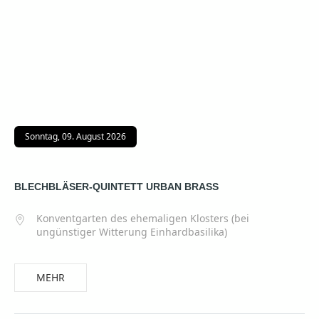
Sonntag, 09. August 2026
BLECHBLÄSER-QUINTETT URBAN BRASS
Konventgarten des ehemaligen Klosters (bei
ungünstiger Witterung Einhardbasilika)
MEHR