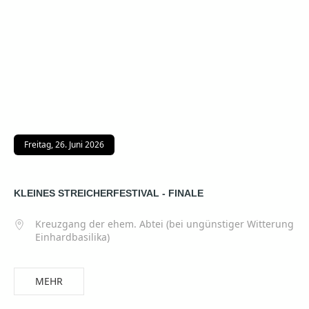
Freitag, 26. Juni 2026
KLEINES STREICHERFESTIVAL - FINALE
Kreuzgang der ehem. Abtei (bei ungünstiger Witterung
Einhardbasilika)
MEHR