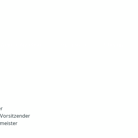
Weitere Angebote
Kulturstadt
Über uns
er
. Vorsitzender
zmeister