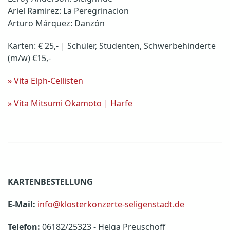
Ariel Ramirez: La Peregrinacion
Arturo Márquez: Danzón
Karten: € 25,- | Schüler, Studenten, Schwerbehinderte
(m/w) €15,-
» Vita Elph-Cellisten
» Vita Mitsumi Okamoto | Harfe
KARTENBESTELLUNG
E-Mail:
info@klosterkonzerte-seligenstadt.de
Telefon:
06182/25323 - Helga Preuschoff